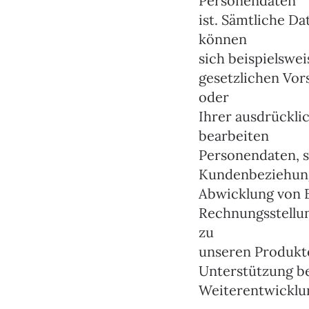
Personendaten
ist. Sämtliche D
können
sich beispielswe
gesetzlichen Vor
oder
Ihrer ausdrückli
bearbeiten
Personendaten, so
Kundenbeziehung,
Abwicklung von B
Rechnungsstellun
zu
unseren Produkte
Unterstützung be
Weiterentwicklu