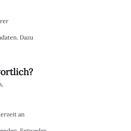
rer
ndaten. Dazu
ortlich?
n,
erzeit an
 wenden. Entweder