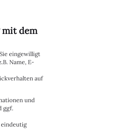
 mit dem
ie eingewilligt
.B. Name, E-
ickverhalten auf
rmationen und
 ggf.
 eindeutig