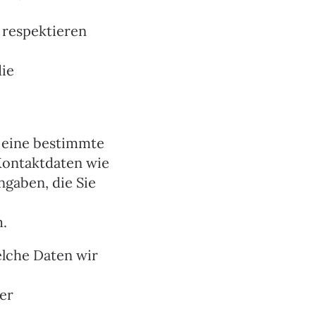
r respektieren
die
f eine bestimmte
Kontaktdaten wie
gaben, die Sie
m.
elche Daten wir
er